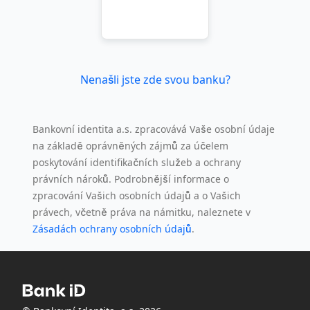
Nenašli jste zde svou banku?
Bankovní identita a.s. zpracovává Vaše osobní údaje
na základě oprávněných zájmů za účelem
poskytování identifikačních služeb a ochrany
právních nároků. Podrobnější informace o
zpracování Vašich osobních údajů a o Vašich
právech, včetně práva na námitku, naleznete v
Zásadách ochrany osobních údajů
.