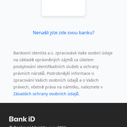
Nenašli jste zde svou banku?
Bankovní identita a.s. zpracovává Vaše osobní údaje
na základě oprávněných zájmů za účelem
poskytování identifikačních služeb a ochrany
právních nároků. Podrobnější informace o
zpracování Vašich osobních údajů a o Vašich
právech, včetně práva na námitku, naleznete v
Zásadách ochrany osobních údajů
.