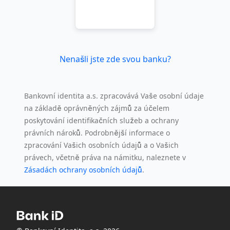
Nenašli jste zde svou banku?
Bankovní identita a.s. zpracovává Vaše osobní údaje
na základě oprávněných zájmů za účelem
poskytování identifikačních služeb a ochrany
právních nároků. Podrobnější informace o
zpracování Vašich osobních údajů a o Vašich
právech, včetně práva na námitku, naleznete v
Zásadách ochrany osobních údajů
.