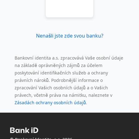
Nenašli jste zde svou banku?
Bankovní identita a.s. zpracovává Vaše osobní údaje
na základě oprávněných zájmů za účelem
poskytování identifikačních služeb a ochrany
právních nároků. Podrobnější informace o
zpracování Vašich osobních údajů a o Vašich
právech, včetně práva na námitku, naleznete v
Zásadách ochrany osobních údajů
.